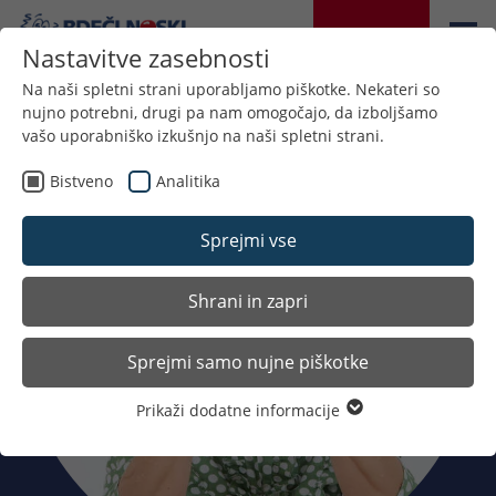
DONIRAJTE
Nastavitve zasebnosti
Na naši spletni strani uporabljamo piškotke. Nekateri so
nujno potrebni, drugi pa nam omogočajo, da izboljšamo
vašo uporabniško izkušnjo na naši spletni strani.
Bistveno
Analitika
Sprejmi vse
Shrani in zapri
Sprejmi samo nujne piškotke
Prikaži dodatne informacije
Bistveno
Nujni piškotki so potrebni za osnovne funkcije spletne
strani. S tem je zagotovljeno, da spletna stran deluje