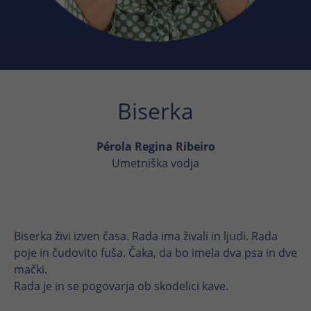
brezhibno.
Ime
Prikaži informacije o piškotkih
cookie_optin
Ponudnik
TYPO3
Analitika
trajanje
1 leto
Ime
Prikaži informacije o piškotkih
_ga
Biserka
Ta piškotek se uporablja za
Ponudnik
Google
Namen
shranjevanje vaših nastavitev piškotkov
Pérola Regina Ribeiro
za to spletno mesto.
trajanje
2 leti
Umetniška vodja
Razlikuje posamezne obiskovalce z
Ime
SgCookieOptin.lastPreferences
Namen
dodelitvijo naključno ustvarjene
identifikacijske številke
Ponudnik
TYPO3
Biserka živi izven časa. Rada ima živali in ljudi. Rada
poje in čudovito fuša. Čaka, da bo imela dva psa in dve
trajanje
1 leto
Ime
_ga_*
mački.
Ta vrednost shranjuje vaše nastavitve
Rada je in se pogovarja ob skodelici kave.
Ponudnik
Google
soglasja. Med drugim vsebuje naključno