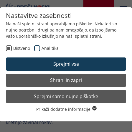
DONIRAJTE
Nastavitve zasebnosti
Na naši spletni strani uporabljamo piškotke. Nekateri so
nujno potrebni, drugi pa nam omogočajo, da izboljšamo
vašo uporabniško izkušnjo na naši spletni strani.
Back
Bistveno
Analitika
Sprejmi vse
15.APRIL 2025
Shrani in zapri
Pujs Rudi
Sprejmi samo nujne piškotke
»
No, si pripravljen?
« je sestra Anja vprašala visokega
Prikaži dodatne informacije
Bistveno
najstnika, ko se je usedel na stol nasproti in si z vajeno
Nujni piškotki so potrebni za osnovne funkcije spletne
kretnjo zavihal rokav.
strani. S tem je zagotovljeno, da spletna stran deluje