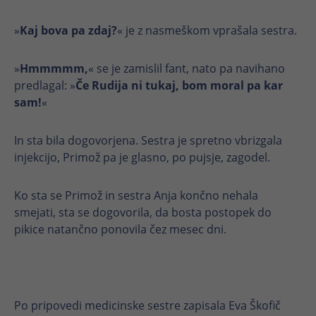
trajanje
24 ur
»
Kaj bova pa zdaj?
« je z nasmeškom vprašala sestra.
Razlikuje med posameznimi obiskovalci
Namen
v 24-urnem časovnem oknu
»
Hmmmmm,
« se je zamislil fant, nato pa navihano
predlagal: »
Če Rudija ni tukaj, bom moral pa kar
sam!
«
In sta bila dogovorjena. Sestra je spretno vbrizgala
injekcijo, Primož pa je glasno, po pujsje, zagodel.
Ko sta se Primož in sestra Anja končno nehala
smejati, sta se dogovorila, da bosta postopek do
pikice natančno ponovila čez mesec dni.
Po pripovedi medicinske sestre zapisala Eva Škofič