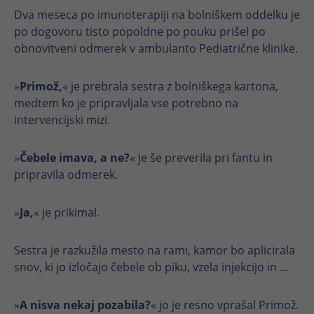
brezhibno.
Dva meseca po imunoterapiji na bolniškem oddelku je
po dogovoru tisto popoldne po pouku prišel po
Ime
Prikaži informacije o piškotkih
cookie_optin
obnovitveni odmerek v ambulanto Pediatrične klinike.
Ponudnik
TYPO3
Analitika
»
Primož,
« je prebrala sestra z bolniškega kartona,
trajanje
1 leto
Ime
Prikaži informacije o piškotkih
_ga
medtem ko je pripravljala vse potrebno na
intervencijski mizi.
Ta piškotek se uporablja za
Ponudnik
Google
Namen
shranjevanje vaših nastavitev piškotkov
za to spletno mesto.
»
Čebele imava, a ne?
« je še preverila pri fantu in
trajanje
2 leti
pripravila odmerek.
Razlikuje posamezne obiskovalce z
Ime
SgCookieOptin.lastPreferences
Namen
dodelitvijo naključno ustvarjene
»
Ja,
« je prikimal.
identifikacijske številke
Ponudnik
TYPO3
Sestra je razkužila mesto na rami, kamor bo aplicirala
trajanje
1 leto
snov, ki jo izločajo čebele ob piku, vzela injekcijo in ...
Ime
_ga_*
Ta vrednost shranjuje vaše nastavitve
Ponudnik
Google
soglasja. Med drugim vsebuje naključno
»
A nisva nekaj pozabila?
« jo je resno vprašal Primož.