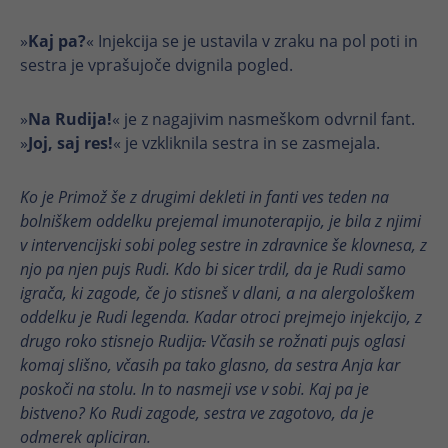
generirano identifikacijsko številko za
Namen
trajanje
2 leti
arhivsko shranjevanje vaših nastavitev,
»
Kaj pa?
« Injekcija se je ustavila v zraku na pol poti in
če je to omogočil upravitelj spletne
Shrani in prešteje oglede strani za sejo
sestra je vprašujoče dvignila pogled.
strani.
Namen
lastnosti GA4
»
Na Rudija!
« je z nagajivim nasmeškom odvrnil fant.
Ime
_cfuvid
»
Joj, saj res!
« je vzkliknila sestra in se zasmejala.
Ime
_gat
Ponudnik
Cloudflare, Inc.
Ponudnik
Google
Ko je Primož še z drugimi dekleti in fanti ves teden na
bolniškem oddelku prejemal imunoterapijo, je bila z njimi
trajanje
Seja
trajanje
1 minuta
v intervencijski sobi poleg sestre in zdravnice še klovnesa, z
Piškotek, ki ga nastavi Cloudflare za
njo pa njen pujs Rudi. Kdo bi sicer trdil, da je Rudi samo
Zmanjša število zahtevkov, da se omeji
identifikacijo uporabnikove seje in
igrača, ki zagode, če jo stisneš v dlani, a na alergološkem
Namen
zbiranje podatkov na spletnih straneh z
upravljanje omejitev poizvedb.
oddelku je Rudi legenda. Kadar otroci prejmejo injekcijo, z
visokim prometom
Omogoča razlikovanje med prometom
drugo roko stisnejo Rudija
.
Včasih se rožnati pujs oglasi
Namen
uporabnikov in morebitnimi zlorabami
komaj slišno, včasih pa tako glasno, da sestra Anja kar
ter zagotavlja stabilno delovanje
Ime
_gid
poskoči na stolu. In to nasmeji vse v sobi. Kaj pa je
storitev, ki temeljijo na infrastrukturi
bistveno? Ko Rudi zagode, sestra ve zagotovo, da je
Cloudflare – v tem primeru vgrajenega
Ponudnik
Google
odmerek apliciran.
obrazca s spletne strani sibforms.com.