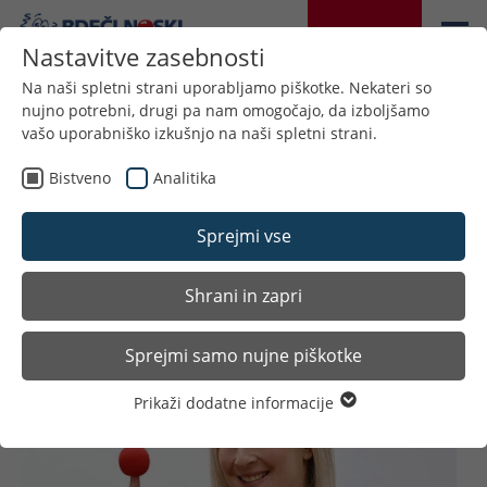
DONIRAJTE
Nastavitve zasebnosti
Na naši spletni strani uporabljamo piškotke. Nekateri so
nujno potrebni, drugi pa nam omogočajo, da izboljšamo
vašo uporabniško izkušnjo na naši spletni strani.
Bistveno
Analitika
Detail
Sprejmi vse
Shrani in zapri
Sprejmi samo nujne piškotke
Prikaži dodatne informacije
Bistveno
Nujni piškotki so potrebni za osnovne funkcije spletne
strani. S tem je zagotovljeno, da spletna stran deluje