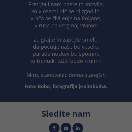
Pretrgali nam boste to mrtvilo,
trajanje
24 ur
ko v osami nič se ni zgodilo,
vrača se življenje na Poljane,
Razlikuje med posameznimi obiskovalci
Namen
virusa pa vrag naj vzame!
v 24-urnem časovnem oknu
Zaigrajte in zapojte smelo,
da počutje naše bo veselo,
parada noskov bo spomin,
ko trenutki težki bodo »mim«!
Miro, stanovalec doma starejših
Foto: Bobo, fotografija je simbolna.
Sledite nam