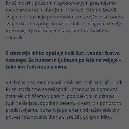
brezhibno.
Rdeči noski s posebnim spoštovanjem praznujemo
mednarodni dan starejših. Pred več leti smo izvedli
Ime
Prikaži informacije o piškotkih
cookie_optin
svojo prvo turnejo po domovih za starejše in sčasoma
svojim rednim programom dodali še program »Cvetje
Ponudnik
TYPO3
Analitika
v jeseni«, ki je namenjen starejšim v domovih za
ostarele.
trajanje
1 leto
Ime
Prikaži informacije o piškotkih
_ga
Ta piškotek se uporablja za
S starostjo lahko opešajo naši čuti, vendar čustva
Ponudnik
Google
Namen
shranjevanje vaših nastavitev piškotkov
ostanejo. Za humor in ljubezen pa leta ne veljajo –
za to spletno mesto.
trajanje
2 leti
tako kot tudi ne za klovne.
Razlikuje posamezne obiskovalce z
Ime
SgCookieOptin.lastPreferences
V teh časih so med najbolj ranljivimi naši starejši. Tudi
Namen
dodelitvijo naključno ustvarjene
Rdeči noski smo se prilagodili. Stanovalce domov za
identifikacijske številke
Ponudnik
TYPO3
ostarele obiščemo v parkih, pod balkoni in okni pa
tudi na daljavo. Spodnjo pesem, ki vam jo s ponosom
trajanje
1 leto
predstavljamo, pa nam je po enem od naših obiskov
Ime
_ga_*
posvetil stanovalec doma starejših, gospod Miro.
Ta vrednost shranjuje vaše nastavitve
Ponudnik
Google
soglasja. Med drugim vsebuje naključno