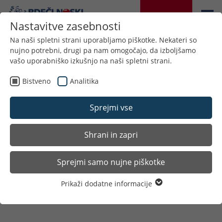
DONIRAJTE
Nastavitve zasebnosti
Na naši spletni strani uporabljamo piškotke. Nekateri so
nujno potrebni, drugi pa nam omogočajo, da izboljšamo
vašo uporabniško izkušnjo na naši spletni strani.
Back
Bistveno
Analitika
Sprejmi vse
01.OKTOBER 2020
Deli:
Shrani in zapri
Sprejmi samo nujne piškotke
Mednarodni dan
starejših
Prikaži dodatne informacije
Bistveno
Nujni piškotki so potrebni za osnovne funkcije spletne
strani. S tem je zagotovljeno, da spletna stran deluje