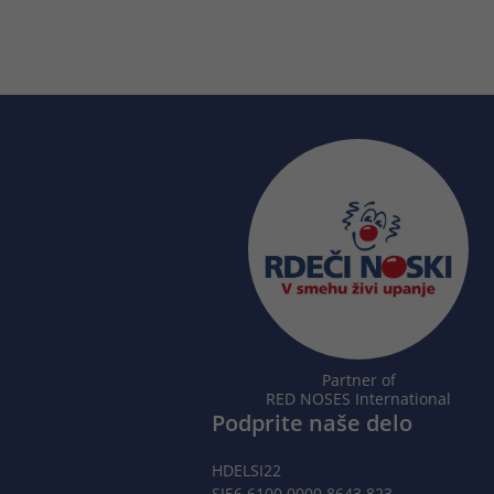
Partner of
RED NOSES International
Podprite naše delo
HDELSI22
SI56 6100 0000 8643 823