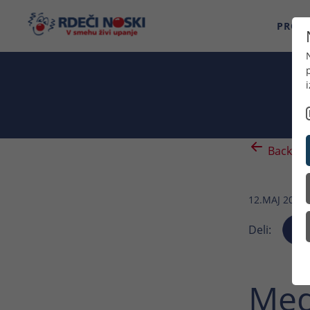
PROG
Back
12.MAJ 2023
Deli:
Med