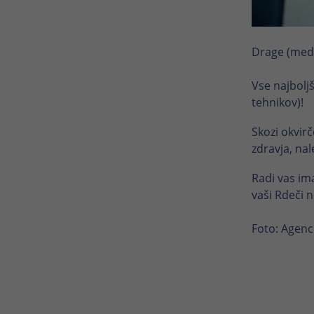
Drage (medic
Vse najbolj
tehnikov)!
Skozi okvir
zdravja, nal
Radi vas i
vaši Rdeči n
Foto: Agenc