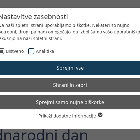
RAMI
BOLNIŠNIČNI KLOVNI
DONIRAJTE
NOVIC
Nastavitve zasebnosti
Na naši spletni strani uporabljamo piškotke. Nekateri so nujno
potrebni, drugi pa nam omogočajo, da izboljšamo vašo uporabniško
izkušnjo na naši spletni strani.
Bistveno
Analitika
Sprejmi vse
Shrani in zapri
Sprejmi samo nujne piškotke
Prikaži dodatne informacije
Bistveno
narodni dan
Nujni piškotki so potrebni za osnovne funkcije spletne strani. S
tem je zagotovljeno, da spletna stran deluje brezhibno.