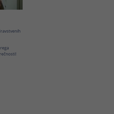
dravstvenih
brega
srečnosti!