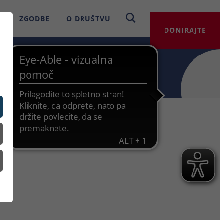
E
ZGODBE
O DRUŠTVU
DONIRAJTE